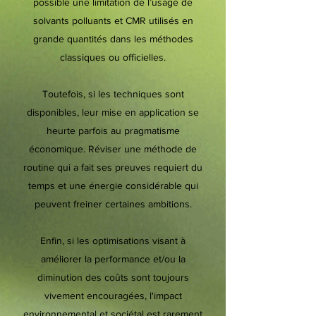
possible une limitation de l’usage de
solvants polluants et CMR utilisés en
grande quantités dans les méthodes
classiques ou officielles.
Toutefois, si les techniques sont
disponibles, leur mise en application se
heurte parfois au pragmatisme
économique. Réviser une méthode de
routine qui a fait ses preuves requiert du
temps et une énergie considérable qui
peuvent freiner certaines ambitions.
Enfin, si les optimisations visant à
améliorer la performance et/ou la
diminution des coûts sont toujours
vivement encouragées, l'impact
environnemental et sociétal est rarement